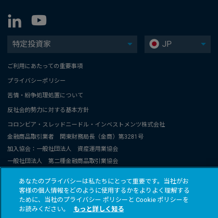
特定投資家
JP
ご利用にあたっての重要事項
プライバシーポリシー
苦情・紛争処理処置について
反社会的勢力に対する基本方針
コロンビア・スレッドニードル・インベストメンツ株式会社
金融商品取引業者 関東財務局長（金商）第3281号
加入協会：一般社団法人 資産運用業協会
一般社団法人 第二種金融商品取引業協会
コロンビア・スレッドニードル・インベストメンツは、コロンビアと
あなたのプライバシーは私たちにとって重要です。当社がお
スレッドニードル関連グループ会社のグローバルブランド名称です。
客様の個人情報をどのように使用するかをよりよく理解する
© 2026 COLUMBIA THREADNEEDLE INVESTMENTS JAPAN CO., Ltd.
ために、当社のプライバシー ポリシーと Cookie ポリシーを
お読みください。
もっと詳しく知る
All rights reserved.