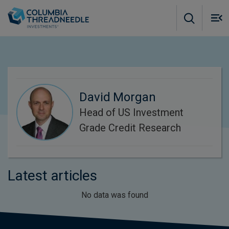
Skip to main content
M
m
o
David Morgan
Head of US Investment
Grade Credit Research
Latest articles
No data was found