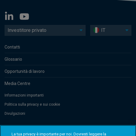
Investitore privato
IT
Contatti
Glossario
Opportunità di lavoro
Media Centre
Informazioni importanti
Politica sulla privacy e sui cookie
Divulgazioni
Threadneedle Management Luxembourg S.A., registered with the Registre
La tua privacy è importante per noi. Dovresti leggere la