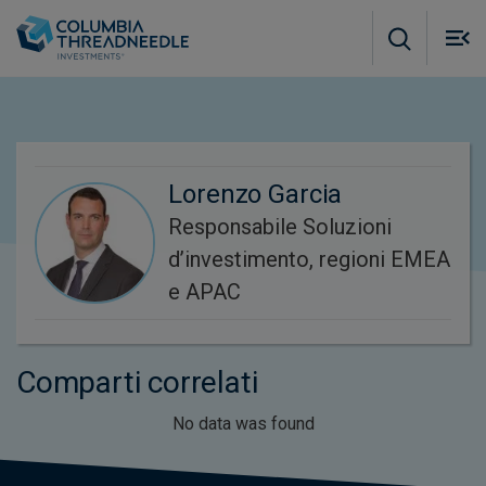
Skip to main content
M
m
o
Lorenzo Garcia
Responsabile Soluzioni
d’investimento, regioni EMEA
e APAC
Comparti correlati
No data was found