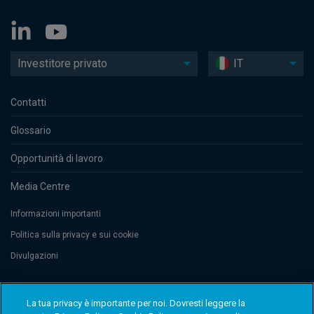
Investitore privato
IT
Contatti
Glossario
Opportunità di lavoro
Media Centre
Informazioni importanti
Politica sulla privacy e sui cookie
Divulgazioni
Threadneedle Management Luxembourg S.A., registered with the Registre
La tua privacy è importante per noi. Dovresti leggere la
de Commerce et des Sociétés (Luxembourg), No. B 110242. Columbia