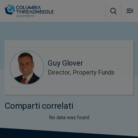
Skip to main content
M
m
o
Guy Glover
Director, Property Funds
Comparti correlati
No data was found