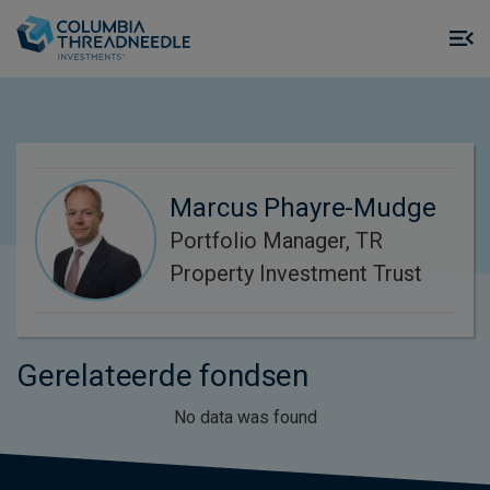
Skip to main content
M
m
o
Marcus Phayre-Mudge
Portfolio Manager, TR
Property Investment Trust
Gerelateerde fondsen
No data was found