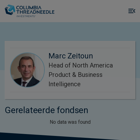
Skip to main content
M
m
o
Marc Zeitoun
Head of North America
Product & Business
Intelligence
Gerelateerde fondsen
No data was found