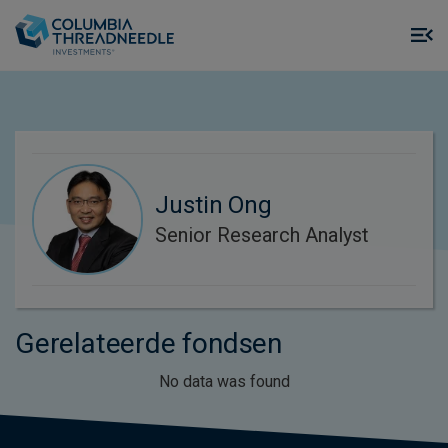
Skip to main content
M
m
o
Justin Ong
Senior Research Analyst
Gerelateerde fondsen
No data was found