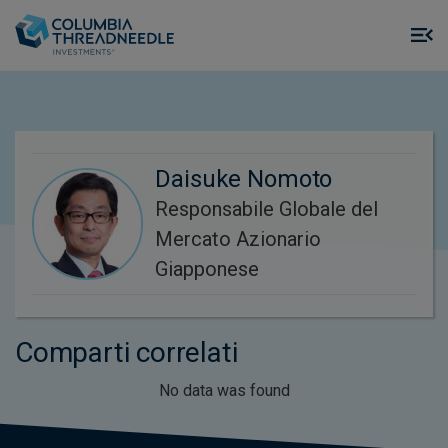
Skip to main content
M
m
o
Daisuke Nomoto
Responsabile Globale del
Mercato Azionario
Giapponese
Comparti correlati
No data was found