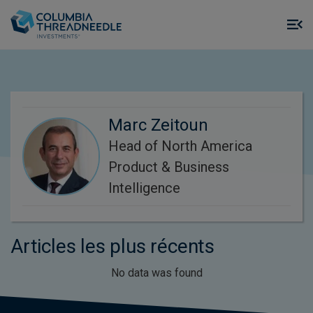
Skip to main content
M
m
o
Marc Zeitoun
Head of North America
Product & Business
Intelligence
Articles les plus récents
No data was found