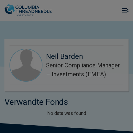
Skip to main content
M
m
o
Neil Barden
Senior Compliance Manager
– Investments (EMEA)
Verwandte Fonds
No data was found