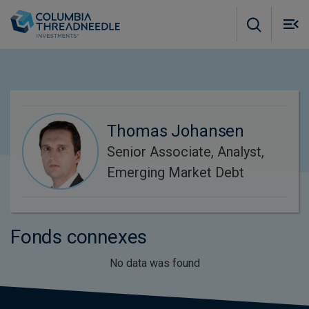
Skip to main content
M
m
o
Thomas Johansen
Senior Associate, Analyst,
Emerging Market Debt
Fonds connexes
No data was found