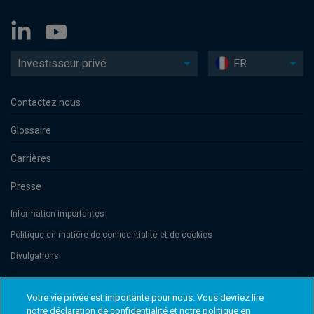
Investisseur privé
FR
Contactez nous
Glossaire
Carrières
Presse
Information importantes
Politique en matière de confidentialité et de cookies
Divulgations
Votre vie privée est importante pour nous. Vous devriez lire
Threadneedle Management Luxembourg S.A., registered with the Registre
de Commerce et des Sociétés (Luxembourg), No. B 110242 and/or
notre déclaration de confidentialité et notre politique en