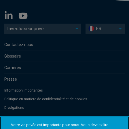
Investisseur privé
FR
Contactez nous
Glossaire
Carrières
Presse
Information importantes
Politique en matière de confidentialité et de cookies
Divulgations
Votre vie privée est importante pour nous. Vous devriez lire
Threadneedle Management Luxembourg S.A., registered with the Registre