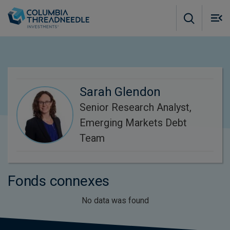
Skip to main content
M
m
o
Sarah Glendon
Senior Research Analyst,
Emerging Markets Debt
Team
Fonds connexes
No data was found