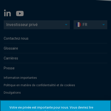
Investisseur privé
FR
Contactez nous
Glossaire
Carrières
Presse
Information importantes
Politique en matière de confidentialité et de cookies
Divulgations
Votre vie privée est importante pour nous. Vous devriez lire
Threadneedle Management Luxembourg S.A., registered with the Registre