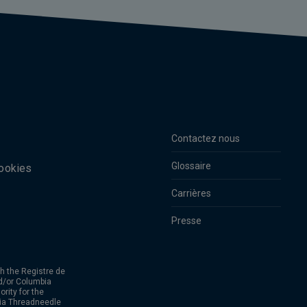
Contactez nous
Glossaire
cookies
Carrières
Presse
h the Registre de
d/or Columbia
rity for the
bia Threadneedle