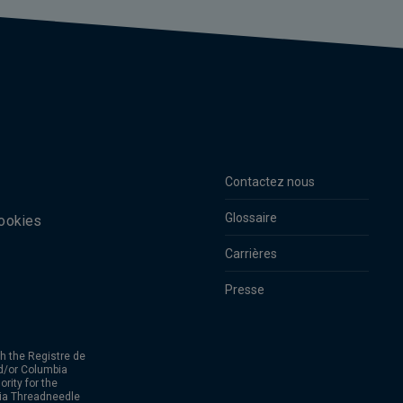
Contactez nous
Glossaire
cookies
Carrières
Presse
h the Registre de
d/or Columbia
rity for the
bia Threadneedle