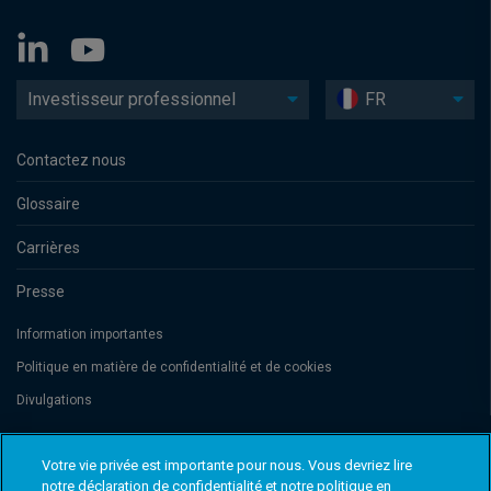
Investisseur professionnel
FR
Contactez nous
Glossaire
Carrières
Presse
Information importantes
Politique en matière de confidentialité et de cookies
Divulgations
Votre vie privée est importante pour nous. Vous devriez lire
Threadneedle Management Luxembourg S.A., registered with the Registre
de Commerce et des Sociétés (Luxembourg), No. B 110242 and/or
notre déclaration de confidentialité et notre politique en