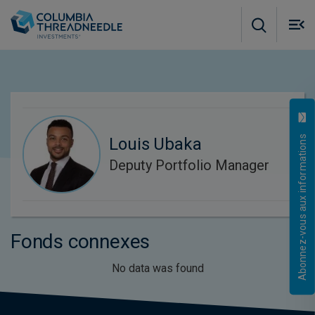
Skip to main content
M
m
o
Abonnez-vous aux informations
Louis Ubaka
Deputy Portfolio Manager
Fonds connexes
No data was found