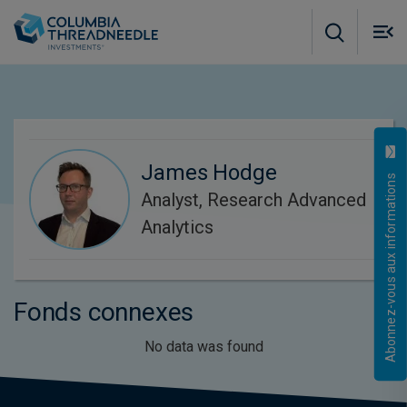
Skip to main content
M
m
o
James Hodge
Abonnez-vous aux informations
Analyst, Research Advanced
Analytics
Fonds connexes
No data was found