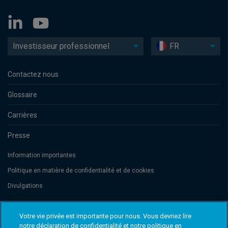
Investisseur professionnel
FR
Contactez nous
Glossaire
Carrières
Presse
Information importantes
Politique en matière de confidentialité et de cookies
Divulgations
Votre vie privée est importante pour nous. Vous devriez lire
Threadneedle Management Luxembourg S.A., registered with the Registre
de Commerce et des Sociétés (Luxembourg), No. B 110242 and/or
notre déclaration de confidentialité et notre politique en