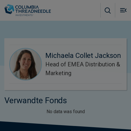
Skip to main content
M
m
o
Michaela Collet Jackson
Head of EMEA Distribution &
Marketing
Verwandte Fonds
No data was found