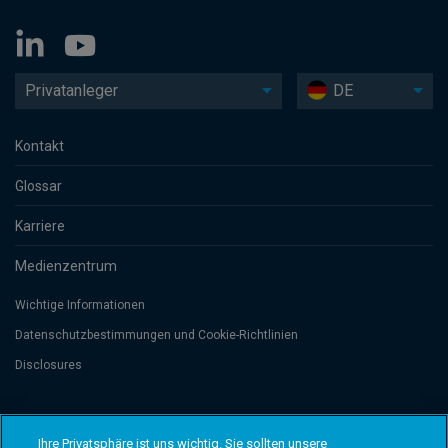
Privatanleger
DE
Kontakt
Glossar
Karriere
Medienzentrum
Wichtige Informationen
Datenschutzbesti­mmungen und Cookie-Richtlinien
Disclosures
Threadneedle Management Luxembourg S.A., registered with the Registre
de Commerce et des Sociétés (Luxembourg), No. B 110242 and/or
Ihre Privatsphäre ist uns wichtig. Sie sollten unsere