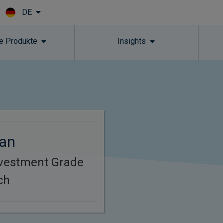
DE
Skip to main content
e Produkte
Insights
gan
nvestment Grade
ch