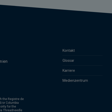
Kontakt
Glossar
nien
Karriere
Medienzentrum
h the Registre de
d/or Columbia
rity for the
bia Threadneedle