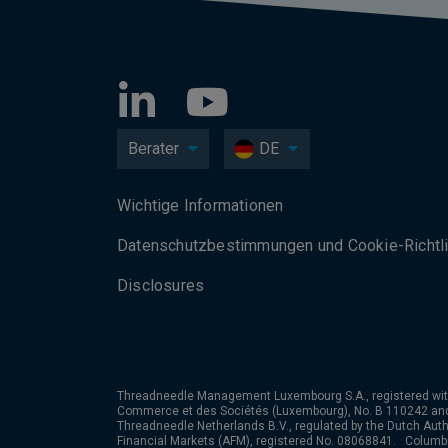
Berater
DE
Wichtige Informationen
Datenschutzbesti­mmungen und Cookie-Richtli
Disclosures
Threadneedle Management Luxembourg S.A., registered wit
Commerce et des Sociétés (Luxembourg), No. B 110242 an
Threadneedle Netherlands B.V., regulated by the Dutch Autho
Financial Markets (AFM), registered No. 08068841. Colum