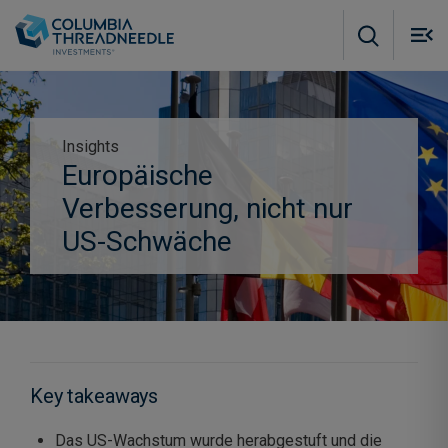
Skip to main content
M
m
o
Insights
Europäische
Anmeldung zum Präferenzzentrum
Subscribe to insights
Verbesserung, nicht nur
US-Schwäche
Key takeaways
Das US-Wachstum wurde herabgestuft und die